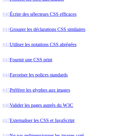
#
40
Écrire des sélecteurs CSS efficaces
#
41
Grouper les déclarations CSS similaires
#
42
Utiliser les notations CSS abrégées
#
43
Fournir une CSS print
#
44
Favoriser les polices standards
#
45
Préférer les glyphes aux images
#
46
Valider les pages auprès du W3C
#
47
Externaliser les CSS et JavaScript
#
48
Ne pas redimensionner les images coté