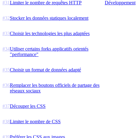
#
31
Limiter le nombre de requêtes HTTP
Développement
#
32
Stocker les données statiques localement
#
33
Choisir les technologies les plus adaptées
#
34
Utiliser certains forks applicatifs orientés
"performance"
#
35
Choisir un format de données adapté
#
36
Remplacer les boutons officiels de partage des
réseaux sociaux
#
37
Découper les CSS
#
38
Limiter le nombre de CSS
#
39
Préférer les CSS aux images