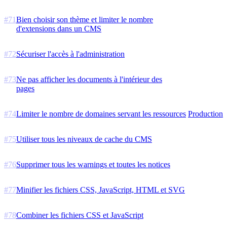
#
71
Bien choisir son thème et limiter le nombre
d'extensions dans un CMS
#
72
Sécuriser l'accès à l'administration
#
73
Ne pas afficher les documents à l'intérieur des
pages
#
74
Limiter le nombre de domaines servant les ressources
Production
#
75
Utiliser tous les niveaux de cache du CMS
#
76
Supprimer tous les warnings et toutes les notices
#
77
Minifier les fichiers CSS, JavaScript, HTML et SVG
#
78
Combiner les fichiers CSS et JavaScript