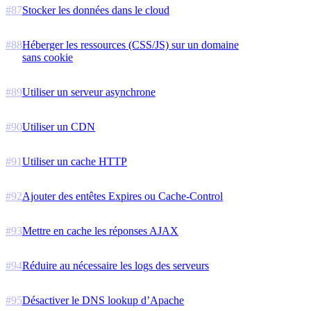
#
87
Stocker les données dans le cloud
#
88
Héberger les ressources (CSS/JS) sur un domaine
sans cookie
#
89
Utiliser un serveur asynchrone
#
90
Utiliser un CDN
#
91
Utiliser un cache HTTP
#
92
Ajouter des entêtes Expires ou Cache-Control
#
93
Mettre en cache les réponses AJAX
#
94
Réduire au nécessaire les logs des serveurs
#
95
Désactiver le DNS lookup d’Apache