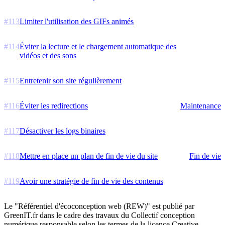
#
113
Limiter l'utilisation des GIFs animés
#
114
Éviter la lecture et le chargement automatique des
vidéos et des sons
#
115
Entretenir son site régulièrement
#
116
Éviter les redirections
Maintenance
#
117
Désactiver les logs binaires
#
118
Mettre en place un plan de fin de vie du site
Fin de vie
#
119
Avoir une stratégie de fin de vie des contenus
Le "Référentiel d'écoconception web (REW)" est publié par
GreenIT.fr dans le cadre des travaux du Collectif conception
numérique responsable selon les termes de la licence Creative