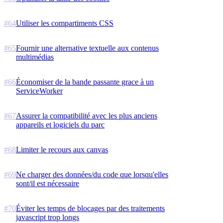
#
64
Utiliser les compartiments CSS
#
65
Fournir une alternative textuelle aux contenus
multimédias
#
66
Économiser de la bande passante grace à un
ServiceWorker
#
67
Assurer la compatibilité avec les plus anciens
appareils et logiciels du parc
#
68
Limiter le recours aux canvas
#
69
Ne charger des données/du code que lorsqu'elles
sont/il est nécessaire
#
70
Éviter les temps de blocages par des traitements
javascript trop longs