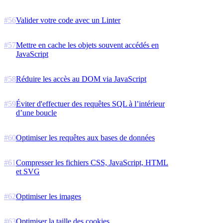
#
56
Valider votre code avec un Linter
#
57
Mettre en cache les objets souvent accédés en
JavaScript
#
58
Réduire les accès au DOM via JavaScript
#
59
Éviter d'effectuer des requêtes SQL à l’intérieur
d’une boucle
#
60
Optimiser les requêtes aux bases de données
#
61
Compresser les fichiers CSS, JavaScript, HTML
et SVG
#
62
Optimiser les images
#
63
Optimiser la taille des cookies