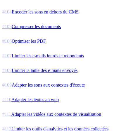
#
104
Encoder les sons en dehors du CMS
#
105
Compresser les documents
#
106
Optimiser les PDF
#
107
Limiter les e-mails lourds et redondants
#
108
Limiter la taille des e-mails envoyés
#
109
Adapter les sons aux contextes d'écoute
#
110
Adapter les textes au web
#
111
Adapter les vidéos aux contextes de visualisation
#
112
Limiter les outils d'analytics et les données collectées