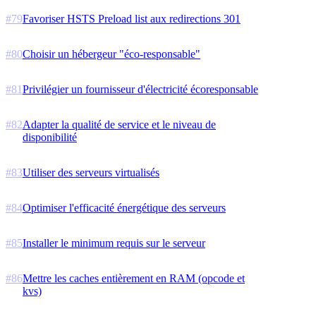
#
79
Favoriser HSTS Preload list aux redirections 301
#
80
Choisir un hébergeur "éco-responsable"
#
81
Privilégier un fournisseur d'électricité écoresponsable
#
82
Adapter la qualité de service et le niveau de
disponibilité
#
83
Utiliser des serveurs virtualisés
#
84
Optimiser l'efficacité énergétique des serveurs
#
85
Installer le minimum requis sur le serveur
#
86
Mettre les caches entièrement en RAM (opcode et
kvs)