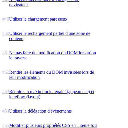
navigateur
#
49
Utiliser le chargement paresseux
#
50
Utiliser le rechargement partiel d'une zone de
contenu
#
51
Ne pas faire de modification du DOM lorsqu’on
le traverse
#
52
Rendre les éléments du DOM invisibles lors de
leur modification
#
53
Réduire au maximum le repaint (appearence) et
le reflow (layout)
#
54
Utiliser la délégation d'évènements
#
55
Modifier plusieurs propriétés CSS en 1 seule fois