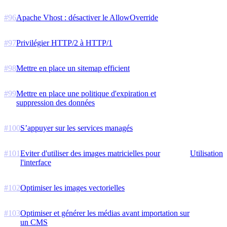
#
96
Apache Vhost : désactiver le AllowOverride
#
97
Privilégier HTTP/2 à HTTP/1
#
98
Mettre en place un sitemap efficient
#
99
Mettre en place une politique d'expiration et
suppression des données
#
100
S’appuyer sur les services managés
#
101
Eviter d'utiliser des images matricielles pour
Utilisation
l'interface
#
102
Optimiser les images vectorielles
#
103
Optimiser et générer les médias avant importation sur
un CMS