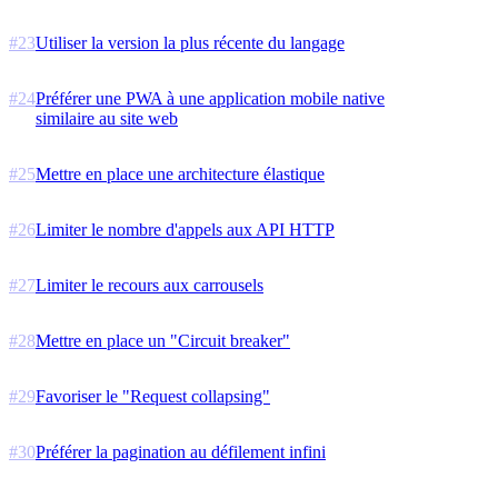
#
23
Utiliser la version la plus récente du langage
#
24
Préférer une PWA à une application mobile native
similaire au site web
#
25
Mettre en place une architecture élastique
#
26
Limiter le nombre d'appels aux API HTTP
#
27
Limiter le recours aux carrousels
#
28
Mettre en place un "Circuit breaker"
#
29
Favoriser le "Request collapsing"
#
30
Préférer la pagination au défilement infini