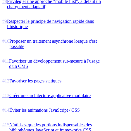
#
8
Privilégier une approche "mobile first", à défaut un
chargement adaptatif
#
9
Respecter le principe de navigation rapide dans
l’historique
#
10
Proposer un traitement asynchrone lorsque c'est
possible
#
11
Favoriser un développement sur-mesure à l'usage
d'un CMS
#
12
Favoriser les pages statiques
#
13
Créer une architecture applicative modulaire
#
14
Éviter les animations JavaScript / CSS
#
15
N'utilisez que les portions indispensables des
bibliothèques JavaScript et frameworks CSS