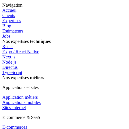
Navigation
Accueil
Clients
Expertises
Blog
Estimateurs
Jobs
Nos expertises
techniques
React
Expo / React Native
Next.js
Node.js
Directus
TypeScript
Nos expertises
métiers
Applications et sites
Application métiers
Applications mobiles
Sites Internet
E-commerce & SaaS
E-commerces