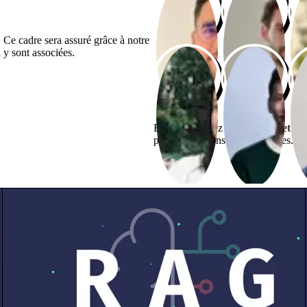
. Ce cadre sera assuré grâce à notre
 y sont associées.
Bienvenue chez
Premier Octet
— S
plus que de construire vos idées.