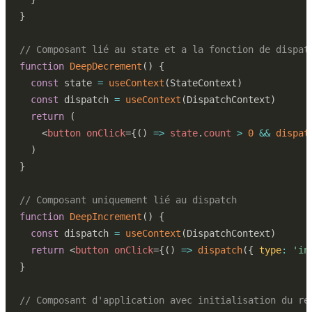
}
// Composant lié au state et a la fonction de dispat
function
DeepDecrement
(
)
{
const
 state 
=
useContext
(
StateContext
)
const
 dispatch 
=
useContext
(
DispatchContext
)
return
(
<
button
onClick
=
{
(
)
=>
 state
.
count
>
0
&&
dispat
)
}
// Composant uniquement lié au dispatch
function
DeepIncrement
(
)
{
const
 dispatch 
=
useContext
(
DispatchContext
)
return
<
button
onClick
=
{
(
)
=>
dispatch
(
{
type
:
'in
}
// Composant d'application avec initialisation du re