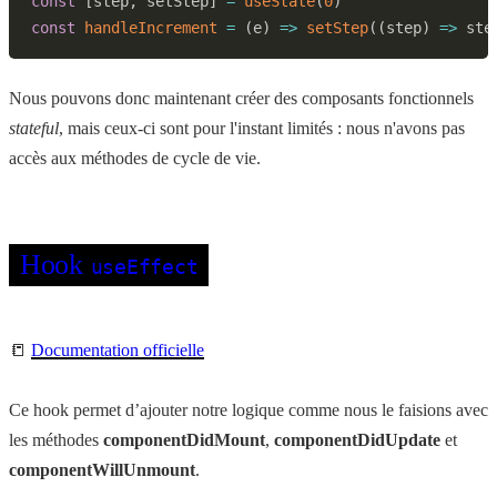
const
[
step
,
 setStep
]
=
useState
(
0
)
const
handleIncrement
=
(
e
)
=>
setStep
(
(
step
)
=>
 ste
Nous pouvons donc maintenant créer des composants fonctionnels
stateful
, mais ceux-ci sont pour l'instant limités : nous n'avons pas
accès aux méthodes de cycle de vie.
Hook
useEffect
📒
Documentation officielle
Ce hook permet d’ajouter notre logique comme nous le faisions avec
les méthodes
componentDidMount
,
componentDidUpdate
et
componentWillUnmount
.