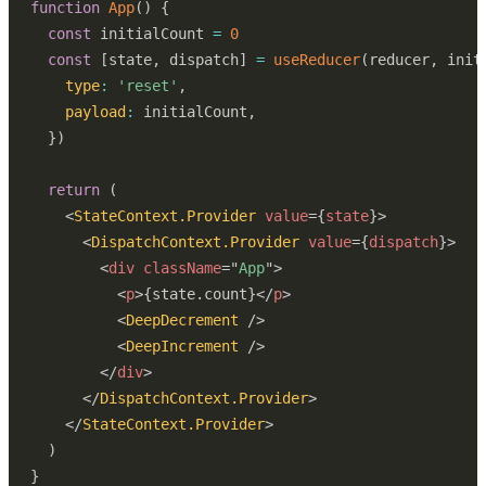
function
App
(
)
{
const
 initialCount 
=
0
const
[
state
,
 dispatch
]
=
useReducer
(
reducer
,
 init
type
:
'reset'
,
payload
:
 initialCount
,
}
)
return
(
<
StateContext.Provider
value
=
{
state
}
>
<
DispatchContext.Provider
value
=
{
dispatch
}
>
<
div
className
=
"
App
"
>
<
p
>
{
state
.
count
}
</
p
>
<
DeepDecrement
/>
<
DeepIncrement
/>
</
div
>
</
DispatchContext.Provider
>
</
StateContext.Provider
>
)
}