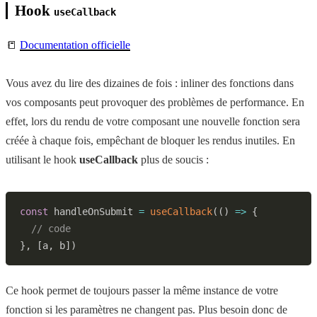
Hook
useCallback
📒
Documentation officielle
Vous avez du lire des dizaines de fois : inliner des fonctions dans
vos composants peut provoquer des problèmes de performance. En
effet, lors du rendu de votre composant une nouvelle fonction sera
créée à chaque fois, empêchant de bloquer les rendus inutiles. En
utilisant le hook
useCallback
plus de soucis :
const
 handleOnSubmit 
=
useCallback
(
(
)
=>
{
// code
}
,
[
a
,
 b
]
)
Ce hook permet de toujours passer la même instance de votre
fonction si les paramètres ne changent pas. Plus besoin donc de