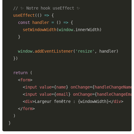
// ✨ Notre hook useEffect ✨
useEffect
(
(
)
=>
{
const
handler
=
(
)
=>
{
setWindowWidth
(
window
.
innerWidth
)
}
window
.
addEventListener
(
'resize'
,
 handler
)
}
)
return
(
<
form
>
<
input
value
=
{
name
}
onChange
=
{
handleChangeName
<
input
value
=
{
email
}
onChange
=
{
handleChangeEma
<
div
>
Largeur fenêtre : 
{
windowWidth
}
</
div
>
</
form
>
)
}