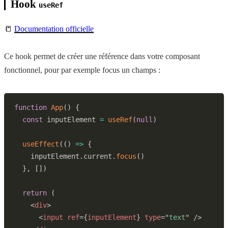
Hook
useRef
📒
Documentation officielle
Ce hook permet de créer une référence dans votre composant
fonctionnel, pour par exemple focus un champs :
function
App
(
)
{
const
 inputElement 
=
useRef
(
null
)
useEffect
(
(
)
=>
{
    inputElement
.
current
.
focus
(
)
}
,
[
]
)
return
(
<
div
>
<
input
ref
=
{
inputElement
}
type
=
"
text
"
/>