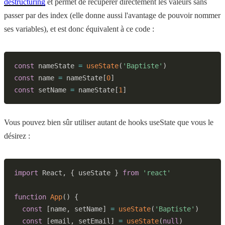
destructuring
et permet de récupérer directement les valeurs sans
passer par des index (elle donne aussi l'avantage de pouvoir nommer
ses variables), et est donc équivalent à ce code :
const
 nameState 
=
useState
(
'Baptiste'
)
const
 name 
=
 nameState
[
0
]
const
 setName 
=
 nameState
[
1
]
Vous pouvez bien sûr utiliser autant de hooks useState que vous le
désirez :
import
React
,
{
 useState 
}
from
'react'
function
App
(
)
{
const
[
name
,
 setName
]
=
useState
(
'Baptiste'
)
const
[
email
,
 setEmail
]
=
useState
(
null
)