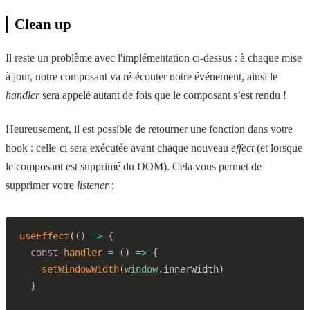
Clean up
Il reste un problème avec l'implémentation ci-dessus : à chaque mise
à jour, notre composant va ré-écouter notre événement, ainsi le
handler
sera appelé autant de fois que le composant s’est rendu !
Heureusement, il est possible de retourner une fonction dans votre
hook : celle-ci sera exécutée avant chaque nouveau
effect
(et lorsque
le composant est supprimé du DOM). Cela vous permet de
supprimer votre
listener
:
useEffect
(
(
)
=>
{
const
handler
=
(
)
=>
{
setWindowWidth
(
window
.
innerWidth
)
}