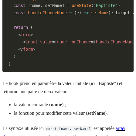
const
[
name
,
 setName
]
=
useState
(
'Baptiste'
)
const
handleChangeName
=
(
e
)
=>
setName
(
e
.
target
.
v
return
(
<
form
>
<
input
value
=
{
name
}
onChange
=
{
handleChangeName
</
form
>
)
}
Le hook prend en paramètre la valeur initiale (ici "Baptiste") et
retourne une paire de deux valeurs :
la valeur courante (
name
) ;
la fonction pour modifier cette valeur (
setName
).
La syntaxe utilisée ici
est appelée
array
const [name, setName]