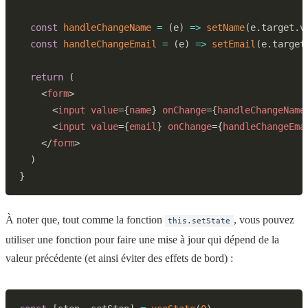
const
handleChangeName
=
(
e
)
=>
setName
(
e
.
target
.
v
const
handleChangeEmail
=
(
e
)
=>
setEmail
(
e
.
target
return
(
<
form
>
<
input
value
=
{
name
}
onChange
=
{
handleChangeName
<
input
value
=
{
email
}
onChange
=
{
handleChangeEma
</
form
>
)
}
À noter que, tout comme la fonction
, vous pouvez
this.setState
utiliser une fonction pour faire une mise à jour qui dépend de la
valeur précédente (et ainsi éviter des effets de bord) :