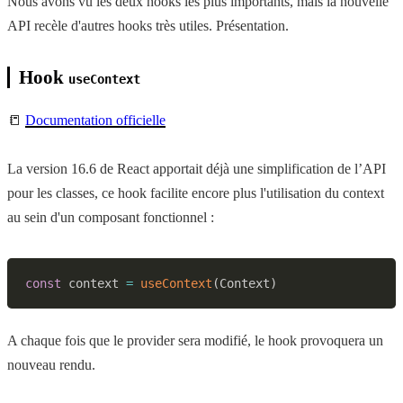
Nous avons vu les deux hooks les plus importants, mais la nouvelle
API recèle d'autres hooks très utiles. Présentation.
Hook
useContext
📒
Documentation officielle
La version 16.6 de React apportait déjà une simplification de l’API
pour les classes, ce hook facilite encore plus l'utilisation du context
au sein d'un composant fonctionnel :
const
 context 
=
useContext
(
Context
)
A chaque fois que le provider sera modifié, le hook provoquera un
nouveau rendu.