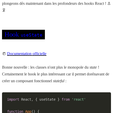
plongeons dès maintenant dans les profondeurs des hooks React ! ⚓️
🦑
Hook
useState
📒
Documentation officielle
Bonne nouvelle : les classes n'ont plus le monopole du
state
!
Certainement le hook le plus intéressant car il permet dorénavant de
créer un composant fonctionnel
stateful
:
import
React
,
{
 useState 
}
from
'react'
function
App
(
)
{