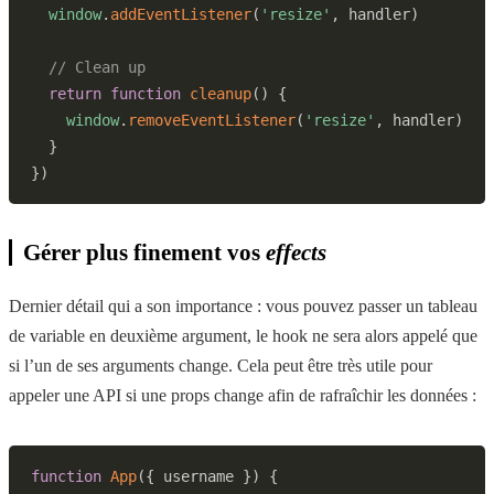
window
.
addEventListener
(
'resize'
,
 handler
)
// Clean up
return
function
cleanup
(
)
{
window
.
removeEventListener
(
'resize'
,
 handler
)
}
}
)
Gérer plus finement vos
effects
Dernier détail qui a son importance : vous pouvez passer un tableau
de variable en deuxième argument, le hook ne sera alors appelé que
si l’un de ses arguments change. Cela peut être très utile pour
appeler une API si une props change afin de rafraîchir les données :
function
App
(
{
 username 
}
)
{