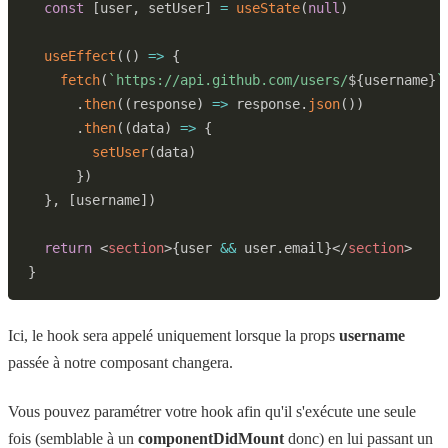
const
[
user
,
 setUser
]
=
useState
(
null
)
useEffect
(
(
)
=>
{
fetch
(
`
https://api.github.com/users/
${
username
}
`
.
then
(
(
response
)
=>
 response
.
json
(
)
)
.
then
(
(
data
)
=>
{
setUser
(
data
)
}
)
}
,
[
username
]
)
return
<
section
>
{
user 
&&
 user
.
email
}
</
section
>
}
Ici, le hook sera appelé uniquement lorsque la props
username
passée à notre composant changera.
Vous pouvez paramétrer votre hook afin qu'il s'exécute une seule
fois (semblable à un
componentDidMount
donc) en lui passant un