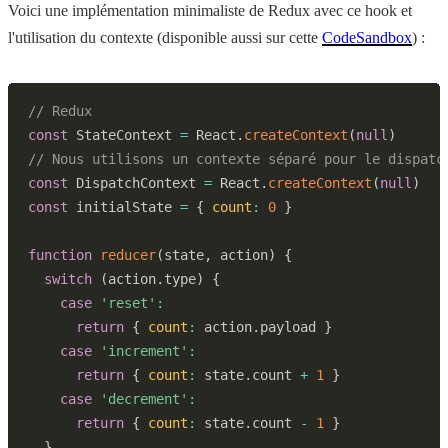
Voici une implémentation minimaliste de Redux avec ce hook et
l'utilisation du contexte (disponible aussi sur cette
CodeSandbox
) :
// Redux
const
StateContext
=
React
.
createContext
(
null
)
// Nous utilisons un contexte séparé pour le dispatc
const
DispatchContext
=
React
.
createContext
(
null
)
const
 initialState 
=
{
count
:
0
}
function
reducer
(
state
,
 action
)
{
switch
(
action
.
type
)
{
case
'reset'
:
return
{
count
:
 action
.
payload
}
case
'increment'
:
return
{
count
:
 state
.
count
+
1
}
case
'decrement'
:
return
{
count
:
 state
.
count
-
1
}
}