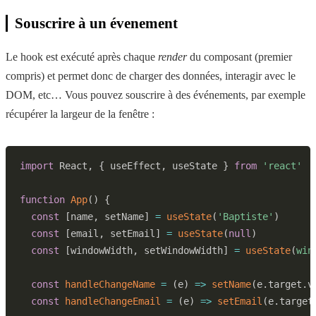
Souscrire à un évenement
Le hook est exécuté après chaque
render
du composant (premier
compris) et permet donc de charger des données, interagir avec le
DOM, etc… Vous pouvez souscrire à des événements, par exemple
récupérer la largeur de la fenêtre :
import
React
,
{
 useEffect
,
 useState 
}
from
'react'
function
App
(
)
{
const
[
name
,
 setName
]
=
useState
(
'Baptiste'
)
const
[
email
,
 setEmail
]
=
useState
(
null
)
const
[
windowWidth
,
 setWindowWidth
]
=
useState
(
win
const
handleChangeName
=
(
e
)
=>
setName
(
e
.
target
.
v
const
handleChangeEmail
=
(
e
)
=>
setEmail
(
e
.
target