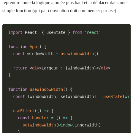
reprendre toute la logique ajoutée plus haut et la déplacer dans une
simple fonction (qui par convention doit commencer par
use
) :
import
React
,
{
 useState 
}
from
'react'
function
App
(
)
{
const
 windowWidth 
=
useWindowWidth
(
)
return
<
div
>
Largeur : 
{
windowWidth
}
</
div
>
}
function
useWindowWidth
(
)
{
const
[
windowWidth
,
 setWindowWidth
]
=
useState
(
win
useEffect
(
(
)
=>
{
const
handler
=
(
)
=>
{
setWindowWidth
(
window
.
innerWidth
)
}