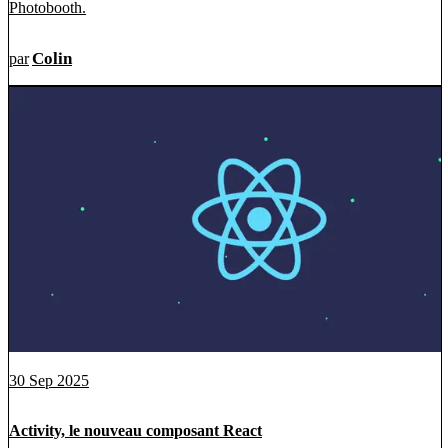
Photobooth.
Colin
par
30 Sep 2025
Activity, le nouveau composant React