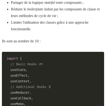
Partager de la logique
stateful
entre composants ;
Réduire le
boilerplate
induit par les composants de classe et
leurs méthodes de cycle de vie ;
Limiter l'utilisation des classes grâce à une approche
fonctionnelle.
Ils sont au nombre de 10 :
import
{
// Basic Hooks 🐟
  useState
,
  useEffect
,
  useContext
,
// Additional Hooks 🦑
  useReducer
,
  useCallback
,
  useMemo
,