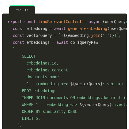
tool.ts
export
const
findRelevantContent
=
async
(
userQuery
:
const
 embedding 
=
await
generateEmbedding
(
userQuer
const
 vectorQuery 
=
`
[
${
embedding
.
join
(
","
)
}
]
`
;
const
 embeddings 
=
await
 db
.
`
        1 - (embedding <=> 
${
vectorQuery
}
      WHERE 1 - (embedding <=> 
${
vectorQuery
}
`
;