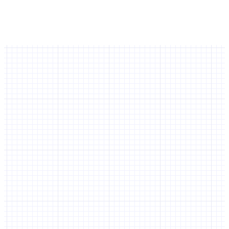
Les utilisateurs peuvent-ils inviter
d’autres membres ?
Non
Oui
Il semblerait que vous n'ayez pas répondu à toutes les questions.
Merci de revenir au début du questionnaire.
Revenir au début