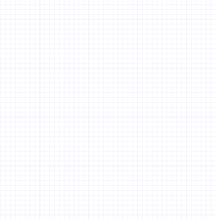
 système d’envoi d’emails ?
s (confirmation d’inscription, réinitialisation de mot de passe) et/ou
Oui
s répondu à toutes les questions. Merci de revenir au début du