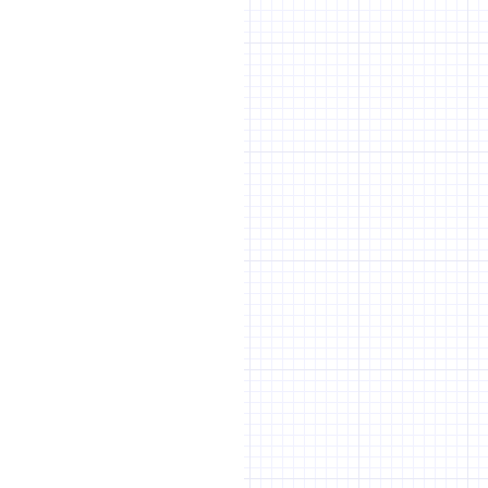
Faut-il intégrer un
Gestion des emails transactionnel
marketing.
Non
Il semblerait que vous n'ayez pa
questionnaire.
Revenir au début