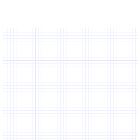
Faut-il développer une API ?
Non
Oui
Il semblerait que vous n'ayez pas répondu à toutes les questions.
Merci de revenir au début du questionnaire.
Revenir au début