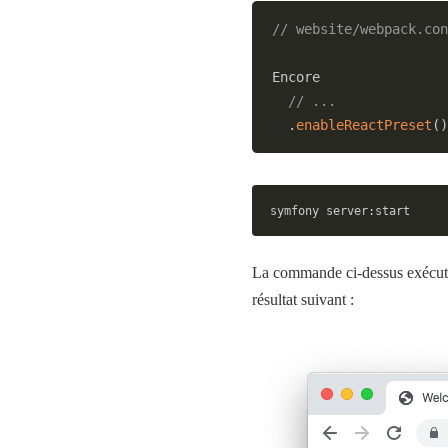
// website/webpack.con
Encore
// ...
.
enableReactPreset
(
)
symfony server:start
La commande ci-dessus exécute
résultat suivant :