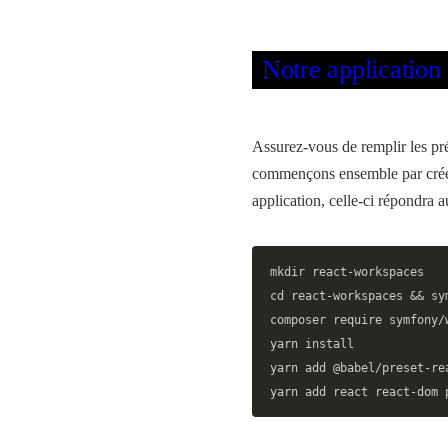
Notre applicatio
Assurez-vous de remplir les pr
commençons ensemble par créer
application, celle-ci répondra
mkdir react-workspaces
cd react-workspaces && sy
composer require symfony/
yarn install
yarn add @babel/preset-re
yarn add react react-dom 