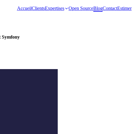
Accueil
Clients
Expertises
Open Source
Blog
Contact
Estimer
et Symfony