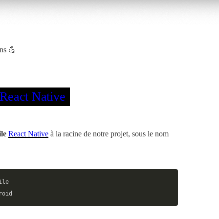
ons 💪
 React Native
ile
React Native
à la racine de notre projet, sous le nom
ile
roid