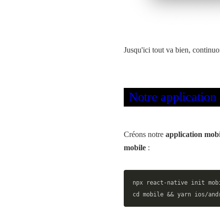
Jusqu'ici tout va bien, continu
Notre application
Créons notre
application mob
mobile
:
npx react-native init mob
cd mobile && yarn ios/and