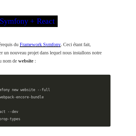
n Symfony + React
érequis du
Framework Symfony
. Ceci étant fait,
 un nouveau projet dans lequel nous installons notre
 au nom de
website
:
mfony new website --full
webpack-encore-bundle
act --dev
prop-types