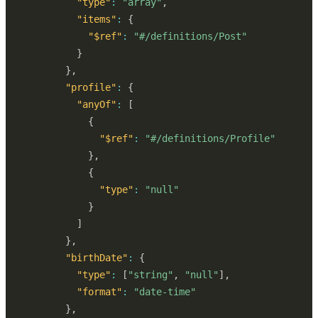
"type"
:
"array"
,
"items"
:
{
"$ref"
:
"#/definitions/Post"
}
}
,
"profile"
:
{
"anyOf"
:
[
{
"$ref"
:
"#/definitions/Profile"
}
,
{
"type"
:
"null"
}
]
}
,
"birthDate"
:
{
"type"
:
[
"string"
,
"null"
]
,
"format"
:
"date-time"
}
,