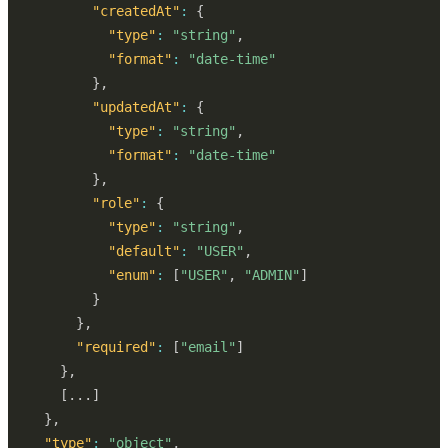
"createdAt"
:
{
"type"
:
"string"
,
"format"
:
"date-time"
}
,
"updatedAt"
:
{
"type"
:
"string"
,
"format"
:
"date-time"
}
,
"role"
:
{
"type"
:
"string"
,
"default"
:
"USER"
,
"enum"
:
[
"USER"
,
"ADMIN"
]
}
}
,
"required"
:
[
"email"
]
}
,
[
...
]
}
,
"type"
:
"object"
,