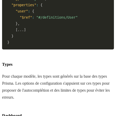
"properties"
:
{
"user"
:
{
"$ref"
:
"#/definitions/User"
}
,
[
...
]
}
}
Types
Pour chaque modèle, les types sont générés sur la base des types
Prisma. Les options de configuration s'appuient sur ces types pour
proposer de l'autocomplétion et des limites de types pour éviter les
erreurs.
Dashboard