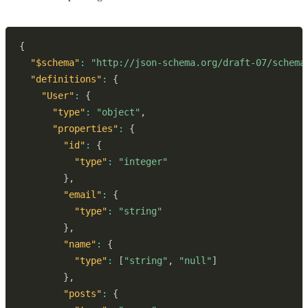
{
"$schema"
:
"http://json-schema.org/draft-07/schema
"definitions"
:
{
"User"
:
{
"type"
:
"object"
,
"properties"
:
{
"id"
:
{
"type"
:
"integer"
}
,
"email"
:
{
"type"
:
"string"
}
,
"name"
:
{
"type"
:
[
"string"
,
"null"
]
}
,
"posts"
:
{