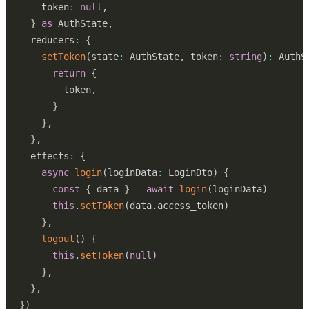
    token
:
null
,
}
as
 AuthState
,
  reducers
:
{
setToken
(
state
:
 AuthState
,
 token
:
string
)
:
 AuthS
return
{
        token
,
}
}
,
}
,
  effects
:
{
async
login
(
loginData
:
 LoginDto
)
{
const
{
 data 
}
=
await
login
(
loginData
)
this
.
setToken
(
data
.
access_token
)
}
,
logout
(
)
{
this
.
setToken
(
null
)
}
,
}
,
}
)