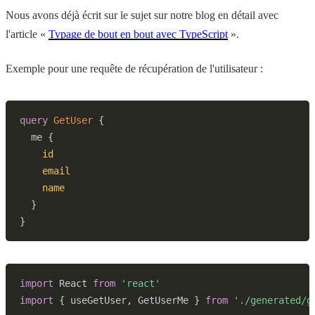
Nous avons déjà écrit sur le sujet sur notre blog en détail avec
l'article «
Typage de bout en bout avec TypeScript
».
Exemple pour une requête de récupération de l'utilisateur :
query
GetUser
{
me
{
id
email
name
}
}
import
 React 
from
'react'
import
{
 useGetUser
,
 GetUserMe 
}
from
'./generated/g