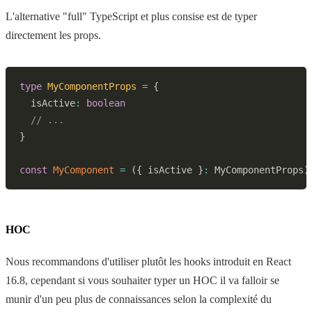
L'alternative "full" TypeScript et plus consise est de typer
directement les props.
type
MyComponentProps
=
{
  isActive
:
boolean
// ...
}
const
MyComponent
=
(
{
 isActive 
}
:
 MyComponentProps
)
HOC
Nous recommandons d'utiliser plutôt les hooks introduit en React
16.8, cependant si vous souhaiter typer un HOC il va falloir se
munir d'un peu plus de connaissances selon la complexité du