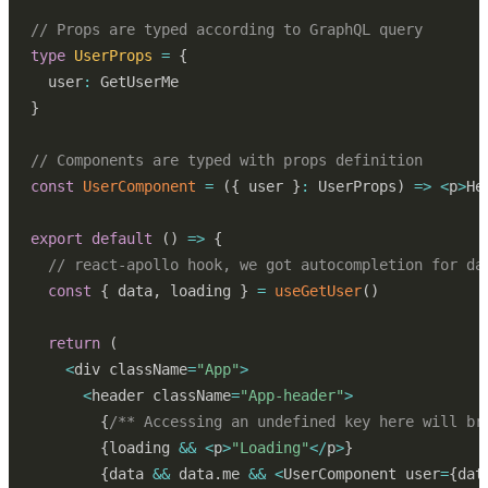
// Props are typed according to GraphQL query
type
UserProps
=
{
  user
:
}
// Components are typed with props definition
const
UserComponent
=
(
{
 user 
}
:
 UserProps
)
=>
<
p
>
He
export
default
(
)
=>
{
// react-apollo hook, we got autocompletion for da
const
{
 data
,
 loading 
}
=
useGetUser
(
)
return
(
<
div className
=
"App"
>
<
header className
=
"App-header"
>
{
/** Accessing an undefined key here will br
{
loading 
&&
<
p
>
"Loading"
<
/
p
>
}
{
data 
&&
 data
.
me 
&&
<
UserComponent user
=
{
dat