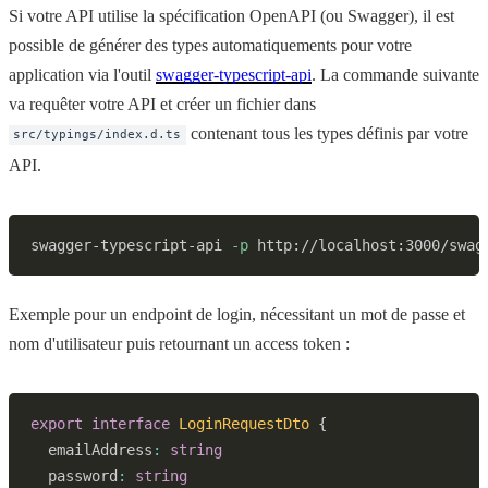
Si votre API utilise la spécification OpenAPI (ou Swagger), il est
possible de générer des types automatiquements pour votre
application via l'outil
swagger-typescript-api
. La commande suivante
va requêter votre API et créer un fichier dans
contenant tous les types définis par votre
src/typings/index.d.ts
API.
swagger-typescript-api 
-p
 http://localhost:3000/swag
Exemple pour un endpoint de login, nécessitant un mot de passe et
nom d'utilisateur puis retournant un access token :
export
interface
LoginRequestDto
{
  emailAddress
:
string
  password
:
string