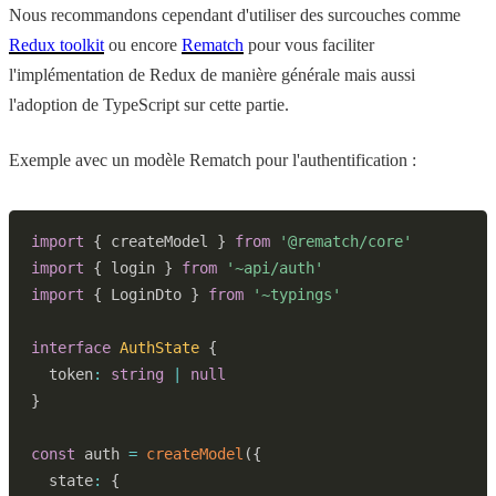
Nous recommandons cependant d'utiliser des surcouches comme
Redux toolkit
ou encore
Rematch
pour vous faciliter
l'implémentation de Redux de manière générale mais aussi
l'adoption de TypeScript sur cette partie.
Exemple avec un modèle Rematch pour l'authentification :
import
{
 createModel 
}
from
'@rematch/core'
import
{
 login 
}
from
'~api/auth'
import
{
 LoginDto 
}
from
'~typings'
interface
AuthState
{
  token
:
string
|
null
}
const
 auth 
=
createModel
(
{
  state
:
{