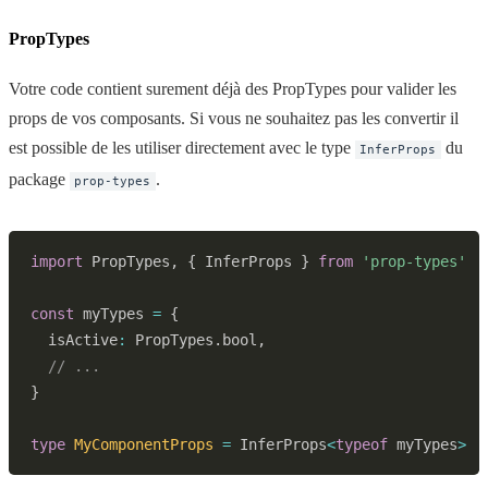
PropTypes
Votre code contient surement déjà des PropTypes pour valider les
props de vos composants. Si vous ne souhaitez pas les convertir il
est possible de les utiliser directement avec le type
du
InferProps
package
.
prop-types
import
 PropTypes
,
{
 InferProps 
}
from
'prop-types'
const
 myTypes 
=
{
  isActive
:
 PropTypes
.
bool
,
// ...
}
type
MyComponentProps
=
 InferProps
<
typeof
 myTypes
>