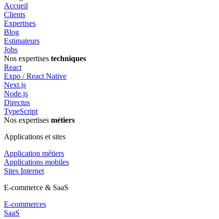
Accueil
Clients
Expertises
Blog
Estimateurs
Jobs
Nos expertises
techniques
React
Expo / React Native
Next.js
Node.js
Directus
TypeScript
Nos expertises
métiers
Applications et sites
Application métiers
Applications mobiles
Sites Internet
E-commerce & SaaS
E-commerces
SaaS