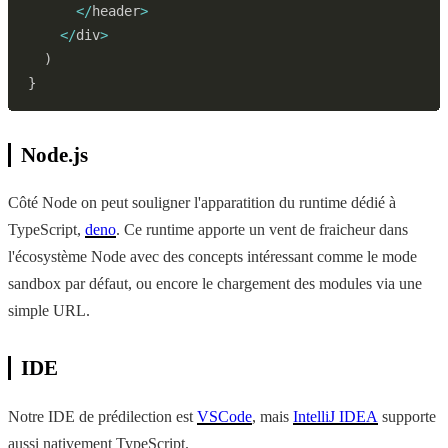
<
/
header
>
<
/
div
>
)
}
Node.js
Côté Node on peut souligner l'apparatition du runtime dédié à
TypeScript,
deno
. Ce runtime apporte un vent de fraicheur dans
l'écosystème Node avec des concepts intéressant comme le mode
sandbox par défaut, ou encore le chargement des modules via une
simple URL.
IDE
Notre IDE de prédilection est
VSCode
, mais
IntelliJ IDEA
supporte
aussi nativement TypeScript.