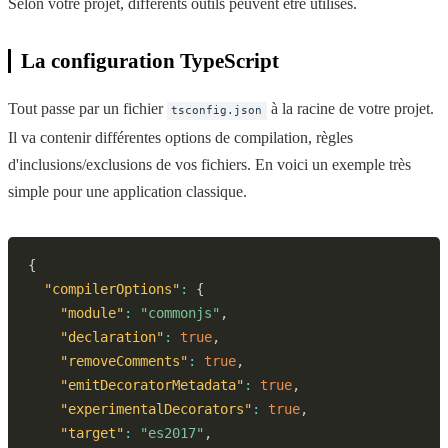
Selon votre projet, différents outils peuvent être utilisés.
La configuration TypeScript
Tout passe par un fichier
à la racine de votre projet.
tsconfig.json
Il va contenir différentes options de compilation, règles
d'inclusions/exclusions de vos fichiers. En voici un exemple très
simple pour une application classique.
{
"compilerOptions"
:
{
"module"
:
"commonjs"
,
"declaration"
:
true
,
"removeComments"
:
true
,
"emitDecoratorMetadata"
:
true
,
"experimentalDecorators"
:
true
,
"target"
:
"es2017"
,