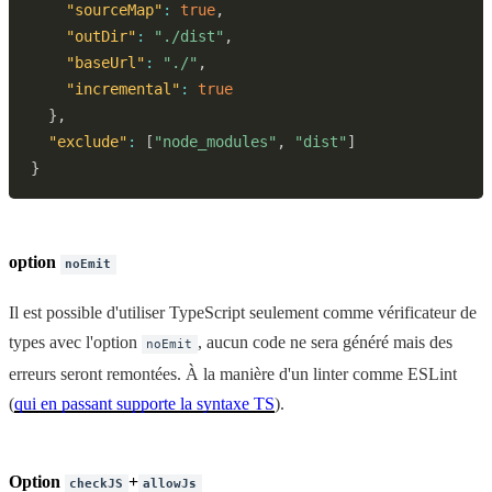
"sourceMap"
:
true
,
"outDir"
:
"./dist"
,
"baseUrl"
:
"./"
,
"incremental"
:
true
}
,
"exclude"
:
[
"node_modules"
,
"dist"
]
}
option
noEmit
Il est possible d'utiliser TypeScript seulement comme vérificateur de
types avec l'option
, aucun code ne sera généré mais des
noEmit
erreurs seront remontées. À la manière d'un linter comme ESLint
(
qui en passant supporte la syntaxe TS
).
Option
+
checkJS
allowJs